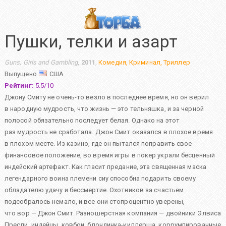
Пушки, телки и азарт
Guns, Girls and Gambling
,
2011
,
Комедия
,
Криминал
,
Триллер
Выпущено
США
Рейтинг:
5.5
/
10
Джону Смиту не очень-то везло в последнее время, но он верил
в народную мудрость, что жизнь — это тельняшка, и за черной
полосой обязательно последует белая. Однако на этот
раз мудрость не сработала. Джон Смит оказался в плохое время
в плохом месте. Из казино, где он пытался поправить свое
финансовое положение, во время игры в покер украли бесценный
индейский артефакт. Как гласит предание, эта священная маска
легендарного воина племени сиу способна подарить своему
обладателю удачу и бессмертие. Охотников за счастьем
подсобралось немало, и все они стопроцентно уверены,
что вор — Джон Смит. Разношерстная компания — двойники Элвиса
Пресли, индейцы, ковбои, блондинка-киллерша, коррумпированные