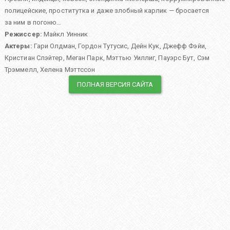
полицейские, проститутка и даже злобный карлик — бросается
за ним в погоню…
Режиссер:
Майкл Уинник
Актеры:
Гари Олдман
,
Гордон Тутусис
,
Дейн Кук
,
Джефф Фэйи
,
Кристиан Слэйтер
,
Меган Парк
,
Мэттью Уиллиг
,
Пауэрс Бут
,
Сэм
Трэммелл
,
Хелена Мэттссон
ПОЛНАЯ ВЕРСИЯ САЙТА