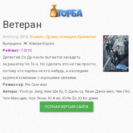
Ветеран
Beterang
,
2015
,
Боевик
,
Драма
,
Комедия
,
Криминал
Выпущено
Южная Корея
Рейтинг:
7.0
/
10
Детектив Со Ду-чхоль пытается засадить
за решетку Чо Тэ-о. Но сделать это не так просто,
потому что парень не кто-нибудь, а наследник
крупной компании с хорошими связями.
Режиссер:
Рю Сын-ван
Актеры:
Yoon-ju Jang
,
Ким Ши Ху
,
О Даль-су
,
Хван Джон-мин
,
Чин Гён
,
Чон Ман-щик
,
Чон Ун-ин
,
Ю А-ин
,
Ю Ин Ён
,
Ю Хэ-джин
ПОЛНАЯ ВЕРСИЯ САЙТА