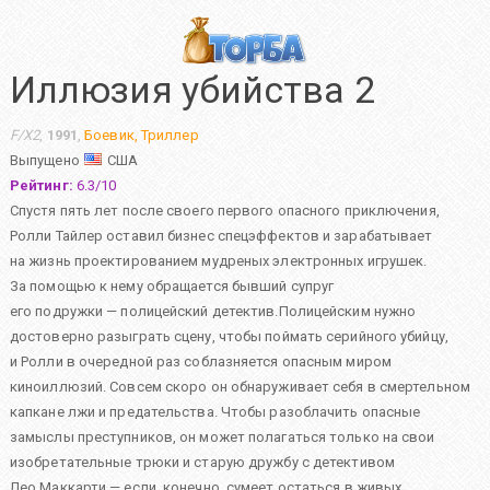
Иллюзия убийства 2
F/X2
,
1991
,
Боевик
,
Триллер
Выпущено
США
Рейтинг:
6.3
/
10
Спустя пять лет после своего первого опасного приключения,
Ролли Тайлер оставил бизнес спецэффектов и зарабатывает
на жизнь проектированием мудреных электронных игрушек.
За помощью к нему обращается бывший супруг
его подружки — полицейский детектив.Полицейским нужно
достоверно разыграть сцену, чтобы поймать серийного убийцу,
и Ролли в очередной раз соблазняется опасным миром
киноиллюзий. Совсем скоро он обнаруживает себя в смертельном
капкане лжи и предательства. Чтобы разоблачить опасные
замыслы преступников, он может полагаться только на свои
изобретательные трюки и старую дружбу с детективом
Лео Маккарти — если, конечно, сумеет остаться в живых…