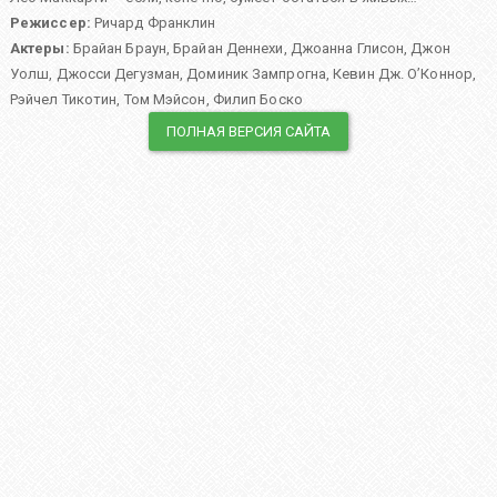
Режиссер:
Ричард Франклин
Актеры:
Брайан Браун
,
Брайан Деннехи
,
Джоанна Глисон
,
Джон
Уолш
,
Джосси Дегузман
,
Доминик Зампрогна
,
Кевин Дж. О’Коннор
,
Рэйчел Тикотин
,
Том Мэйсон
,
Филип Боско
ПОЛНАЯ ВЕРСИЯ САЙТА