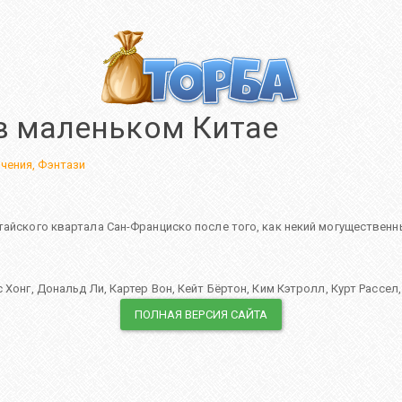
в маленьком Китае
чения
,
Фэнтази
тайского квартала Сан-Франциско после того, как некий могущественн
 Хонг
,
Дональд Ли
,
Картер Вон
,
Кейт Бёртон
,
Ким Кэтролл
,
Курт Рассел
ПОЛНАЯ ВЕРСИЯ САЙТА