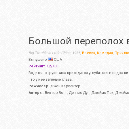
Большой переполох 
Big Trouble in Little China
,
1986
,
Боевик
,
Комедия
,
Приклю
Выпущено
США
Рейтинг:
7.2
/
10
Водителю грузовика приходится углубиться в недра ки
что у нее зеленые глаза.
Режиссер:
Джон Карпентер
Актеры:
Виктор Вонг
,
Деннис Дун
,
Джеймс Пак
,
Джеймс