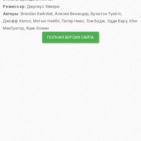
Режиссер:
Джулиус Эйвери
Актеры:
Brendan Kerkvliet
,
Алисия Викандер
,
Брентон Туэйтс
,
Джофф Келсо
,
Мэтью Нэйбл
,
Питер Нивс
,
Том Бадж
,
Эдди Бару
,
Юэн
МакГрегор
,
Яцек Коман
ПОЛНАЯ ВЕРСИЯ САЙТА