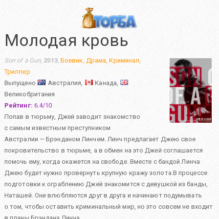
Молодая кровь
Son of a Gun
,
2013
,
Боевик
,
Драма
,
Криминал
,
Триллер
Выпущено
Австралия,
Канада,
Великобритания
Рейтинг:
6.4
/
10
Попав в тюрьму, Джей заводит знакомство
с самым известным преступником
Австралии — Брэнданом Линчем. Линч предлагает Джею свое
покровительство в тюрьме, а в обмен на это Джей соглашается
помочь ему, когда окажется на свободе. Вместе с бандой Линча
Джею будет нужно провернуть крупную кражу золота.В процессе
подготовки к ограблению Джей знакомится с девушкой из банды,
Наташей. Они влюбляются друг в друга и начинают подумывать
о том, чтобы оставить криминальный мир, но это совсем не входит
в планы Брэндана Линча…