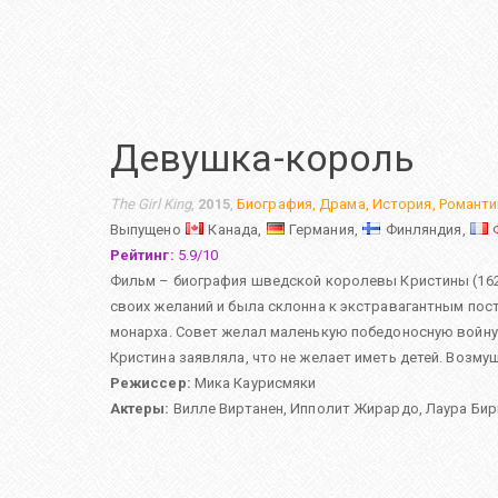
Девушка-король
The Girl King
,
2015
,
Биография
,
Драма
,
История
,
Романти
Выпущено
Канада,
Германия,
Финляндия,
Рейтинг:
5.9
/
10
Фильм – биография шведской королевы Кристины (1626
своих желаний и была склонна к экстравагантным пос
монарха. Совет желал маленькую победоносную войну,
Кристина заявляла, что не желает иметь детей. Возм
Режиссер:
Мика Каурисмяки
Актеры:
Вилле Виртанен
,
Ипполит Жирардо
,
Лаура Бир