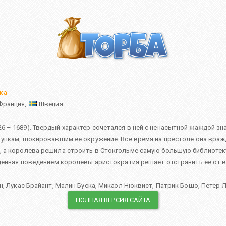
ка
Франция,
Швеция
 – 1689). Твердый характер сочетался в ней с ненасытной жаждой зн
тупкам, шокировавшим ее окружение. Все время на престоле она вра
 а королева решила строить в Стокгольме самую большую библиотеку 
ущенная поведением королевы аристократия решает отстранить ее от 
н
,
Лукас Брайант
,
Малин Буска
,
Микаэл Нюквист
,
Патрик Бошо
,
Петер 
ПОЛНАЯ ВЕРСИЯ САЙТА