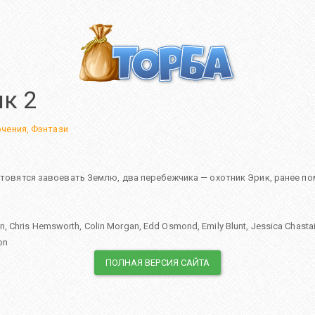
к 2
чения
,
Фэнтази
готовятся завоевать Землю, два перебежчика — охотник Эрик, ранее по
on
,
Chris Hemsworth
,
Colin Morgan
,
Edd Osmond
,
Emily Blunt
,
Jessica Chasta
on
ПОЛНАЯ ВЕРСИЯ САЙТА