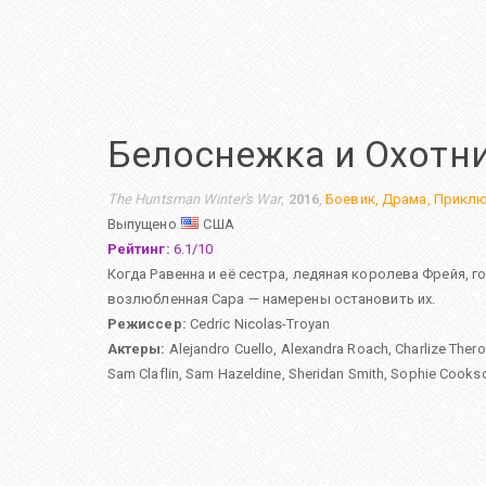
Белоснежка и Охотни
The Huntsman Winter's War
,
2016
,
Боевик
,
Драма
,
Приклю
Выпущено
США
Рейтинг:
6.1
/
10
Когда Равенна и её сестра, ледяная королева Фрейя, 
возлюбленная Сара — намерены остановить их.
Режиссер:
Cedric Nicolas-Troyan
Актеры:
Alejandro Cuello
,
Alexandra Roach
,
Charlize Ther
Sam Claflin
,
Sam Hazeldine
,
Sheridan Smith
,
Sophie Cooks