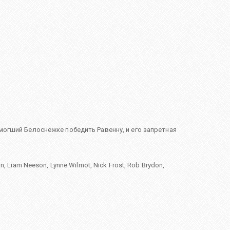
могший Белоснежке победить Равенну, и его запретная
in
,
Liam Neeson
,
Lynne Wilmot
,
Nick Frost
,
Rob Brydon
,