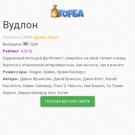
Вудлон
Woodlawn
,
2015
,
Драма
,
Спорт
Выпущено
США
Рейтинг:
6.5
/
10
Одаренный молодой футболист, опираясь на свой талант и веру,
борется с этнической нетерпимостью, как на поле, так и вне его.
Режиссеры:
Эндрю Эрвин
,
Эрвин Бразерс
Актеры:
Девон Франклин
,
Джой Брансон
,
Джон Войт
,
Калеб
Кастилло
,
Кевин Сайзмор
,
Лэнс Э. Николс
,
Ник Бишоп
,
Си Томас
Хауэлл
,
Шерри Шеперд
,
Шон Эстин
ПОЛНАЯ ВЕРСИЯ САЙТА