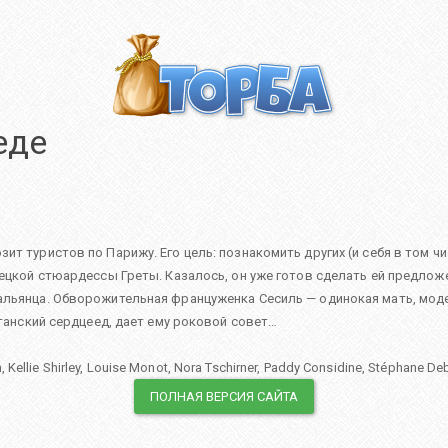
еде
т туристов по Парижу. Его цель: познакомить других (и себя в том чи
ецкой стюардессы Греты. Казалось, он уже готов сделать ей предложе
альянца. Обворожительная француженка Сесиль — одинокая мать, модел
итанский сердцеед, дает ему роковой совет…
n
,
Kellie Shirley
,
Louise Monot
,
Nora Tschirner
,
Paddy Considine
,
Stéphane De
ПОЛНАЯ ВЕРСИЯ САЙТА