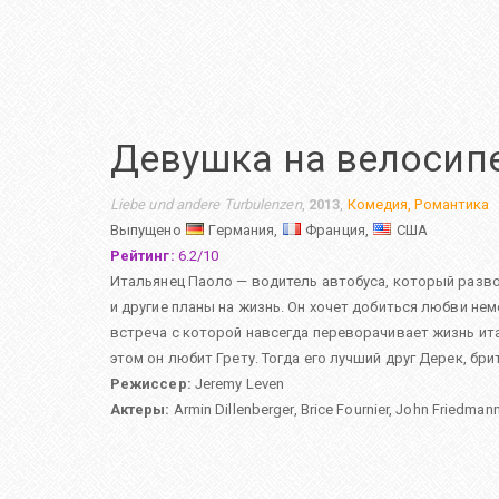
Девушка на велосип
Liebe und andere Turbulenzen
,
2013
,
Комедия
,
Романтика
Выпущено
Германия,
Франция,
США
Рейтинг:
6.2
/
10
Итальянец Паоло — водитель автобуса, который развози
и другие планы на жизнь. Он хочет добиться любви нем
встреча с которой навсегда переворачивает жизнь ит
этом он любит Грету. Тогда его лучший друг Дерек, бр
Режиссер:
Jeremy Leven
Актеры:
Armin Dillenberger
,
Brice Fournier
,
John Friedman