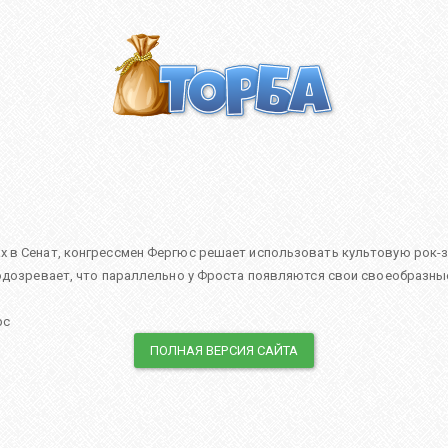
х в Сенат, конгрессмен Фергюс решает использовать культовую рок-
подозревает, что параллельно у Фроста появляются свои своеобразны
рс
ПОЛНАЯ ВЕРСИЯ САЙТА