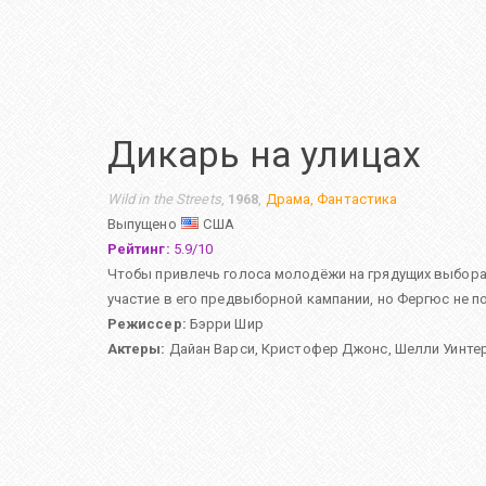
Дикарь на улицах
Wild in the Streets
,
1968
,
Драма
,
Фантастика
Выпущено
США
Рейтинг:
5.9
/
10
Чтобы привлечь голоса молодёжи на грядущих выбора
участие в его предвыборной кампании, но Фергюс не 
Режиссер:
Бэрри Шир
Актеры:
Дайан Варси
,
Кристофер Джонс
,
Шелли Уинте