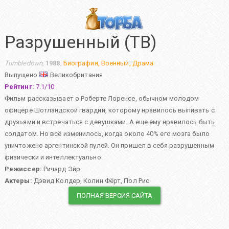
Разрушенный (ТВ)
Tumbledown
,
1988
,
Биография
,
Военный
,
Драма
Выпущено
Великобритания
Рейтинг:
7.1
/
10
Фильм рассказывает о Роберте Лоренсе, обычном молодом
офицере Шотландской гвардии, которому нравилось выпивать с
друзьями и встречаться с девушками. А еще ему нравилось быть
солдатом. Но всё изменилось, когда около 40% его мозга было
уничтожено аргентинской пулей. Он пришел в себя разрушенным
физически и интеллектуально.
Режиссер:
Ричард Эйр
Актеры:
Дэвид Колдер
,
Колин Фёрт
,
Пол Рис
ПОЛНАЯ ВЕРСИЯ САЙТА