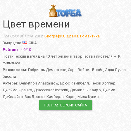
Цвет времени
The Color of Time
,
2012
,
Биография
,
Драма
,
Романтика
Выпущено
США
Рейтинг:
4.0
/
10
Поэтический взгляд на 40 лет жизни и творчества писателя Ч. К.
Уильямса.
Режиссеры:
Габриэль Демистере
,
Сара Войлет-Блайс
,
Эдна Луиза
Бисолд
Актеры:
Demetrios Anastasiow
,
Брюс Кэмпбелл
,
Генри Хоппер
,
Джеймс Франко
,
Джессика Честейн
,
Джиавани Каиро
,
Джэми
ДеКелайта
,
Зак Брафф
,
Кимберли Харш
,
Мила Кунис
ПОЛНАЯ ВЕРСИЯ САЙТА