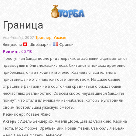
Граница
Frontière(s)
,
2007
,
Триллер
,
Ужасы
Выпущено
Швейцария,
Франция
Рейтинг:
6.2
/
10
Преступная банда после ряда дерзких ограблений скрывается от
правосудия в близлежащих лесах. Скитаясь в поисках временно
прибежища, они выходят к мотелю. Хозяева спасительного
пристанища не отличаются гостеприимством. Но даже самые
страшные фантазии не в состоянии сравниться с ожидающей
несчастных реальностью. Совсем скоро неудавшиеся бандиты
поймут, что стали пленниками каннибалов, которые уготовили
своим постояльцам ужасную смерть…
Режиссер:
Ксавье Жанс
Актеры:
Адель Беншериф
,
Амели Доре
,
Давид Саракино
,
Карина
Теста
,
Мод Форже
,
Орельен Вик
,
Розин Фавей
,
Самюэль Ле Бьян
,
Чемс Дамани
,
Эстель Лефебюр