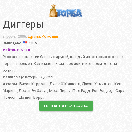
Диггеры
Diggers
,
2006
,
Драма
,
Комедия
Выпущено
США
Рейтинг:
6.3
/
10
Рассказ о компании близких друзей, каждый из которых стоит на
пороге перемен. Как и маленький городок, в котором все они
живут.
Режиссер:
Кэтерин Дикманн
Актеры:
Бисон Кэрролл
,
Джек О’Коннелл
,
Джош Хэмилтон
,
Кен
Марино
,
Лорен Эмброуз
,
Мора Тирни
,
Пол Радд
,
Рон Элдард
,
Сара
Полсон
,
Шеннон Бэрри
ПОЛНАЯ ВЕРСИЯ САЙТА