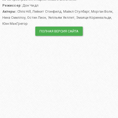
Режиссер:
Дон Чидл
Актеры:
Chris Hill
,
Лейкит Стэнфилд
,
Майкл Стулбарг
,
Морган Волк
,
Нина Смиллоу
,
Остин Лион
,
Уилльям Уиллет
,
Эмаяци Коринеальди
,
Юэн МакГрегор
ПОЛНАЯ ВЕРСИЯ САЙТА