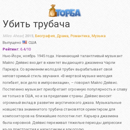
Убить трубача
Miles Ahead
,
2015
,
Биография
,
Драма
,
Романтика
,
Музыка
Выпущено
США
Рейтинг:
6.4
/
10
Нью-Йорк, ноябрь 1945 года. Начинающий талантливый музыкант
Майлс Дейвис входит в квинтет выдающего джазмена Чарли
Паркера. Со временем молодой трубач вырабатывает свой
неповторимый стиль звучания. «В мертвой музыке мелодия
погибает, все дело в импровизации», – говорил Майлс Дейвис.
Постепенно музыкант приобретает огромную популярность и славу
не только в США, но и за пределами страны. Дейвис вносит
огромный вклад в развитие акустического джаза. Музыкальные
новшества знаменитого трубача становятся ориентиром для
композиторов на ближайшие полсотни лет. Карьера джазмена
была неровной. Дейвис переживал тяжелые периоды депрессии
из-за пристрастия к наркотикам и алкоголю.