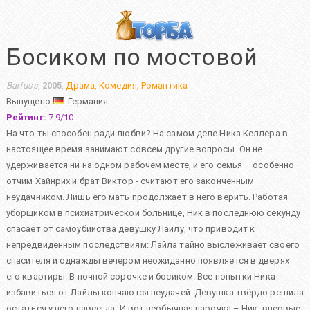
Босиком по мостовой
Barfuss
,
2005
,
Драма
,
Комедия
,
Романтика
Выпущено
Германия
Рейтинг:
7.9
/
10
На что ты способен ради любви? На самом деле Ника Келлера в
настоящее время занимают совсем другие вопросы. Он не
удерживается ни на одном рабочем месте, и его семья – особенно
отчим Хайнрих и брат Виктор - считают его законченным
неудачником. Лишь его мать продолжает в него верить. Работая
уборщиком в психиатрической больнице, Ник в последнюю секунду
спасает от самоубийства девушку Лайлу, что приводит к
непредвиденным последствиям: Лайла тайно выслеживает своего
спасителя и однажды вечером неожиданно появляется в дверях
его квартиры. В ночной сорочке и босиком. Все попытки Ника
избавиться от Лайлы кончаются неудачей. Девушка твёрдо решила
остаться у него навсегда. И вот необычная парочка – Ник, впервые