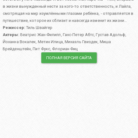
в жизни вынужденный нести за кого-то ответственность, и Лайла,
смотрящая на мир изумлёнными глазами ребёнка, - отправляется в
путешествие, которое их сблизит и навсегда изменит их жизни…
Режиссер:
Тиль Швайгер
Актеры:
Беатрис Жан-Филипп
,
Ганс-Петер Абтс
,
Густав Адольф
,
Йоханна Вокалек
,
Метин Илица
,
Михаэль Гвиздек
,
Миша
Брейденштейн
,
Пит Фукс
,
Флориан Фиц
ПОЛНАЯ ВЕРСИЯ САЙТА