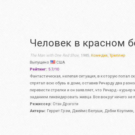
Человек в красном б
The Man with One Red Shoe
,
1985
,
Комедия
,
Триллер
Выпущено
США
Рейтинг:
5.7
/
10
Фантастическая, нелепая ситуация, в которую попал с
спрятал всю обувь в доме, оставив Ричарду два разноц
перевести стрелки и он заявляет, что Ричард - курьер
заданием ликвидировать живца. Все вокруг ничего не 
Режиссер:
Стэн Дрэготи
Актеры:
Геррит Грэм
,
Джеймс Белуши
,
Дэбни Коулмен