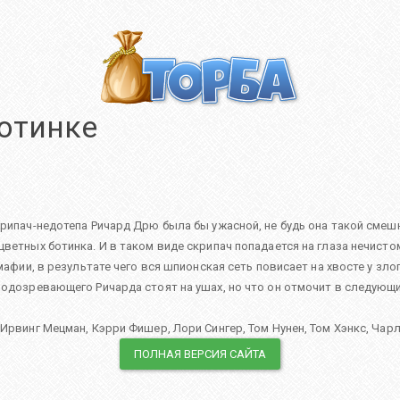
отинке
крипач-недотепа Ричард Дрю была бы ужасной, не будь она такой смеш
ветных ботинка. И в таком виде скрипач попадается на глаза нечистом
 мафии, в результате чего вся шпионская сеть повисает на хвосте у з
подозревающего Ричарда стоят на ушах, но что он отмочит в следующий
,
Ирвинг Мецман
,
Кэрри Фишер
,
Лори Сингер
,
Том Нунен
,
Том Хэнкс
,
Чарл
ПОЛНАЯ ВЕРСИЯ САЙТА