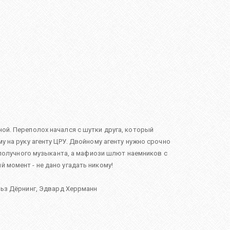
ной. Переполох начался с шутки друга, который
у на руку агенту ЦРУ. Двойному агенту нужно срочно
лополучного музыканта, а мафиози шлют наемников с
 момент - не дано угадать никому!
ьз Дёрнинг
,
Эдвард Херрманн