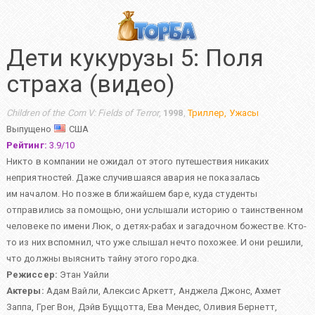
Дети кукурузы 5: Поля
страха (видео)
Children of the Corn V: Fields of Terror
,
1998
,
Триллер
,
Ужасы
Выпущено
США
Рейтинг:
3.9
/
10
Никто в компании не ожидал от этого путешествия никаких
неприятностей. Даже случившаяся авария не показалась
им началом. Но позже в ближайшем баре, куда студенты
отправились за помощью, они услышали историю о таинственном
человеке по имени Люк, о детях-рабах и загадочном божестве. Кто-
то из них вспомнил, что уже слышал нечто похожее. И они решили,
что должны выяснить тайну этого городка.
Режиссер:
Этан Уайли
Актеры:
Адам Вайли
,
Алексис Аркетт
,
Анджела Джонс
,
Ахмет
Заппа
,
Грег Вон
,
Дэйв Буццотта
,
Ева Мендес
,
Оливия Бернетт
,