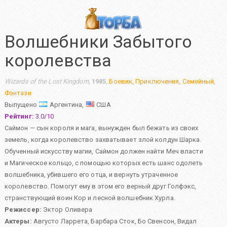
Волшебники Забытого
королевства
Wizards of the Lost Kingdom
,
1985
,
Боевик
,
Приключения
,
Семейный
,
Фэнтази
Выпущено
Аргентина,
США
Рейтинг:
3.0
/
10
Саймон — сын короля и мага, вынужден был бежать из своих
земель, когда королевство захватывает злой колдун Шарка.
Обученный искусству магии, Саймон должен найти Меч власти
и Магическое кольцо, с помощью которых есть шанс одолеть
волшебника, убившего его отца, и вернуть утраченное
королевство. Помогут ему в этом его верный друг Голфэкс,
странствующий воин Кор и лесной волшебник Хурла.
Режиссер:
Эктор Оливера
Актеры:
Августо Ларрета
,
Барбара Сток
,
Бо Свенсон
,
Видал