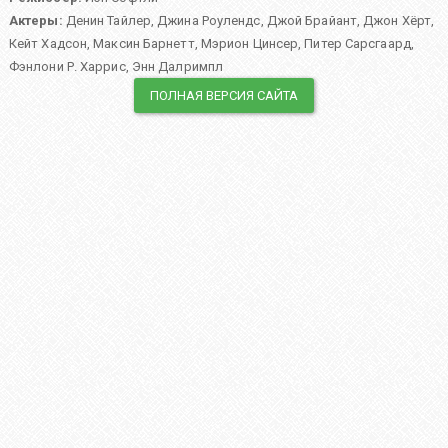
Актеры:
Денин Тайлер
,
Джина Роулендс
,
Джой Брайант
,
Джон Хёрт
,
Кейт Хадсон
,
Максин Барнетт
,
Мэрион Цинсер
,
Питер Сарсгаард
,
Фэнлони Р. Харрис
,
Энн Далримпл
ПОЛНАЯ ВЕРСИЯ САЙТА