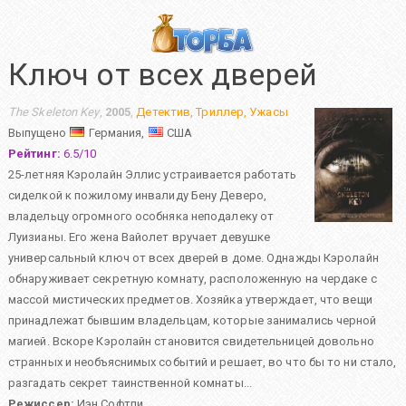
Ключ от всех дверей
The Skeleton Key
,
2005
,
Детектив
,
Триллер
,
Ужасы
Выпущено
Германия,
США
Рейтинг:
6.5
/
10
25-летняя Кэролайн Эллис устраивается работать
сиделкой к пожилому инвалиду Бену Деверо,
владельцу огромного особняка неподалеку от
Луизианы. Его жена Вайолет вручает девушке
универсальный ключ от всех дверей в доме. Однажды Кэролайн
обнаруживает секретную комнату, расположенную на чердаке с
массой мистических предметов. Хозяйка утверждает, что вещи
принадлежат бывшим владельцам, которые занимались черной
магией. Вскоре Кэролайн становится свидетельницей довольно
странных и необъяснимых событий и решает, во что бы то ни стало,
разгадать секрет таинственной комнаты...
Режиссер:
Иэн Софтли