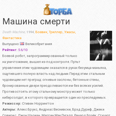
Машина смерти
Death Machine
,
1994
,
Боевик
,
Триллер
,
Ужасы
,
Фантастика
Выпущено
Великобритания
Рейтинг:
5.6
/
10
Боевой робот, запрограммированный только
на уничтожение, вышел из-под контроля. Пульт
управления этим чудовищем оказался в руках безумца-маньяка,
ощутившего полную власть над людьми.Перед этим стальным
чудовищем нет преград: огневые заслоны, бетонные стены,
бронированные двери преодолеваются им без всяких усилий.
Противостоять этому стальному монстру может только
киберсолдат, в которого превращается один из преследуемых.
Режиссер:
Стивен Норрингтон
Актеры:
Алекс Брукс
,
Андреас Виснивски
,
Брэд Дуриф
,
Джеки
Совирис
,
Джон Шэриан
,
Мартин МакДугалл
,
Ричард Брэйк
,
Стюарт