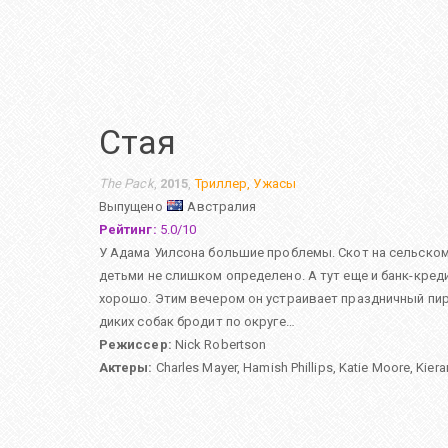
Стая
The Pack
,
2015
,
Триллер
,
Ужасы
Выпущено
Австралия
Рейтинг:
5.0
/
10
У Адама Уилсона большие проблемы. Скот на сельском 
детьми не слишком определено. А тут еще и банк-кред
хорошо. Этим вечером он устраивает праздничный пир
диких собак бродит по округе…
Режиссер:
Nick Robertson
Актеры:
Charles Mayer
,
Hamish Phillips
,
Katie Moore
,
Kier