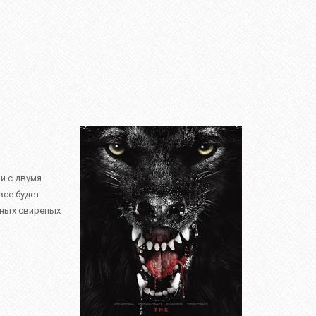
и с двумя
все будет
дных свирепых