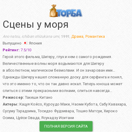
Сцены у моря
Ano natsu, ichiban shizukana umi
,
1991
,
Драма
,
Романтика
Выпущено
Япония
Рейтинг:
7.5
/
10
Герой этого фильма, Шигеру, глух и нем с самого рождения.
Величественные волны моря вздымаются для Шигеру
в абсолютном, магическом безмолвии. И он зачарован ими…
Однажды Шигеру нашел сломанную доску для серфинга и понял,
что это именно то, что он так давно искал. Теперь юноша может
слиться с этими прекрасными волнами, слиться навсегда…
Режиссер:
Такеши Китано
Актеры:
Кацуя Койсо
,
Куроудо Маки
,
Наоми Кубота
,
Сабу Кавахара
,
Сусуму Тэрадзима
,
Тосидзо Фудзивара
,
Тошио Матсуи
,
Хироко
Осима
,
Цуёси Овада
,
Ясукадзу Иситани
ПОЛНАЯ ВЕРСИЯ САЙТА