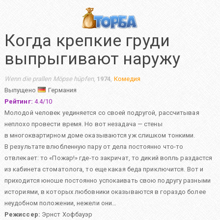
Когда крепкие груди
выпрыгивают наружу
Wenn die prallen Möpse hüpfen
,
1974
,
Комедия
Выпущено
Германия
Рейтинг:
4.4
/
10
Молодой человек уединяется со своей подругой, рассчитывая
неплохо провести время. Но вот незадача — стены
в многоквартирном доме оказываются уж слишком тонкими.
В результате влюбленную пару от дела постоянно что-то
отвлекает: то «Пожар!» где-то закричат, то дикий вопль раздастся
из кабинета стоматолога, то еще какая беда приключится. Вот и
приходится юноше постоянно успокаивать свою подругу разными
историями, в которых любовники оказываются в гораздо более
неудобном положении, нежели они…
Режиссер:
Эрнст Хофбауэр