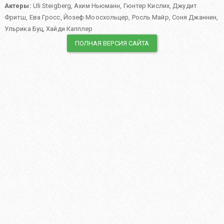
Актеры:
Uli Steigberg
,
Ахим Ньюманн
,
Гюнтер Кислих
,
Джудит
Фритш
,
Ева Гросс
,
Йозеф Моосхольцер
,
Росль Майр
,
Соня Джаннин
,
Ульрика Буц
,
Хайди Капплер
ПОЛНАЯ ВЕРСИЯ САЙТА