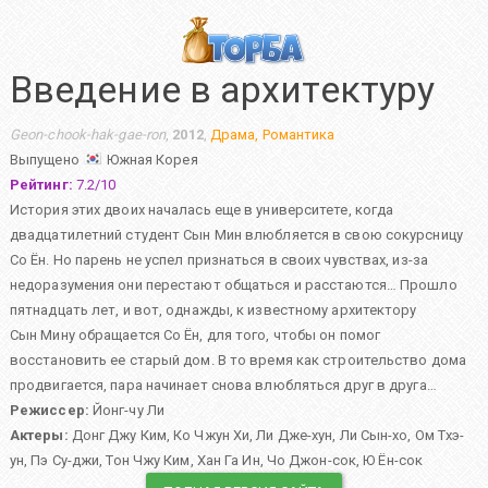
Введение в архитектуру
Geon-chook-hak-gae-ron
,
2012
,
Драма
,
Романтика
Выпущено
Южная Корея
Рейтинг:
7.2
/
10
История этих двоих началась еще в университете, когда
двадцатилетний студент Сын Мин влюбляется в свою сокурсницу
Со Ён. Но парень не успел признаться в своих чувствах, из-за
недоразумения они перестают общаться и расстаются… Прошло
пятнадцать лет, и вот, однажды, к известному архитектору
Сын Мину обращается Со Ён, для того, чтобы он помог
восстановить ее старый дом. В то время как строительство дома
продвигается, пара начинает снова влюбляться друг в друга…
Режиссер:
Йонг-чу Ли
Актеры:
Донг Джу Ким
,
Ко Чжун Хи
,
Ли Дже-хун
,
Ли Сын-хо
,
Ом Тхэ-
ун
,
Пэ Су-джи
,
Тон Чжу Ким
,
Хан Га Ин
,
Чо Джон-сок
,
Ю Ён-сок