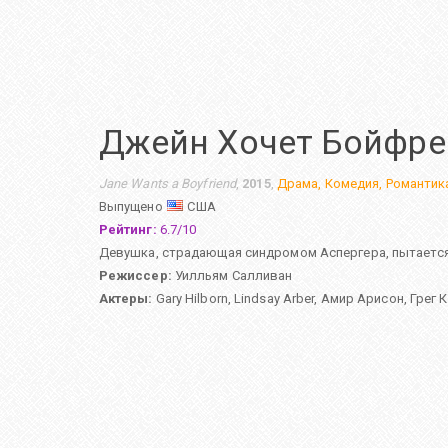
Джейн Хочет Бойфре
Jane Wants a Boyfriend
,
2015
,
Драма
,
Комедия
,
Романтик
Выпущено
США
Рейтинг:
6.7
/
10
Девушка, страдающая синдромом Аспергера, пытается
Режиссер:
Уилльям Салливан
Актеры:
Gary Hilborn
,
Lindsay Arber
,
Амир Арисон
,
Грег 