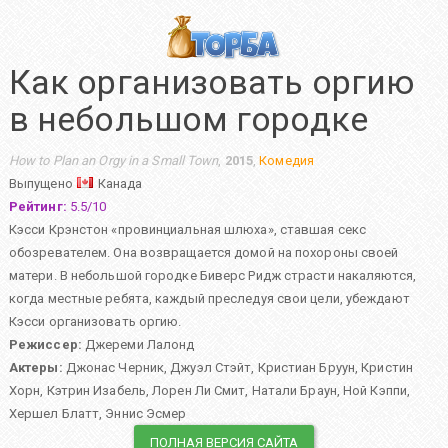
Как организовать оргию
в небольшом городке
How to Plan an Orgy in a Small Town
,
2015
,
Комедия
Выпущено
Канада
Рейтинг:
5.5
/
10
Кэсси Крэнстон «провинциальная шлюха», ставшая секс
обозревателем. Она возвращается домой на похороны своей
матери. В небольшой городке Биверс Ридж страсти накаляются,
когда местные ребята, каждый преследуя свои цели, убеждают
Кэсси организовать оргию.
Режиссер:
Джереми Лалонд
Актеры:
Джонас Черник
,
Джуэл Стэйт
,
Кристиан Бруун
,
Кристин
Хорн
,
Кэтрин Изабель
,
Лорен Ли Смит
,
Натали Браун
,
Ной Кэппи
,
Хершел Блатт
,
Эннис Эсмер
ПОЛНАЯ ВЕРСИЯ САЙТА