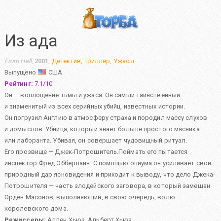
Из ада
From Hell
,
2001
,
Детектив
,
Триллер
,
Ужасы
Выпущено
США
Рейтинг:
7.1
/
10
Он — воплощение тьмы и ужаса. Он самый таинственный
и знаменитый из всех серийных убийц, известных истории.
Он погрузил Англию в атмосферу страха и породил массу слухов
и домыслов. Убийца, который знает больше простого мясника
или лаборанта. Убивая, он совершает чудовищный ритуал.
Его прозвище — Джек-Потрошитель.Поймать его пытается
инспектор Фред Эбберлайн. С помощью опиума он усиливает свой
природный дар ясновидения и приходит к выводу, что дело Джека-
Потрошителя — часть злодейского заговора, в который замешан
Орден Масонов, выполняющий, в свою очередь, волю
королевского дома.
Режиссеры:
Аллен Хьюз
,
Альберт Хьюз