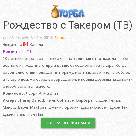
Рождество с Такером (ТВ)
Christmas with Tucker
,
2013
,
Драма
Выпущено
Канада
Рейтинг:
6.9
/
10
13-летний подросток, только что потерявший отца, находит себе
верного и преданного друга в лице соседского пса Такера. Когда
сосед-алкоголик попадает в тюрьму, мальчик заботится о собаке,
а Такер о нём. Но сосед возвращается, и новым друзьям надо найти
способ остаться вместе.
Режиссер:
Ларри А. МакЛин
Актеры:
Hailey Garrod
,
Helen Colliander
,
Барбара Гордон
,
Гейдж
Манро
,
Дерек МакГрат
,
Джеймс Бролин
,
Джози Биссет
,
Джон Тенч
,
Джэми Лайл
,
Рон Лиа
ПОЛНАЯ ВЕРСИЯ САЙТА