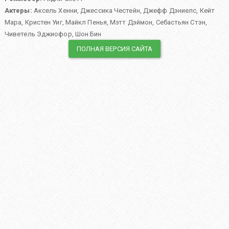
Актеры:
Аксель Хенни
,
Джессика Честейн
,
Джефф Дэниелс
,
Кейт
Мара
,
Кристен Уиг
,
Майкл Пенья
,
Мэтт Дэймон
,
Себастьян Стэн
,
Чиветель Эджиофор
,
Шон Бин
ПОЛНАЯ ВЕРСИЯ САЙТА