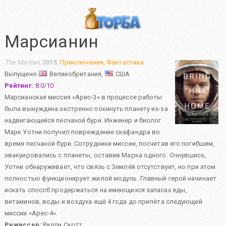
Марсианин
The Martian
,
2015
,
Приключения
,
Фантастика
Выпущено
Великобритания,
США
Рейтинг:
8.0
/
10
Марсианская миссия «Арес-3» в процессе работы
была вынуждена экстренно покинуть планету из-за
надвигающейся песчаной бури. Инженер и биолог
Марк Уотни получил повреждение скафандра во
время песчаной бури. Сотрудники миссии, посчитав его погибшим,
эвакуировались с планеты, оставив Марка одного. Очнувшись,
Уотни обнаруживает, что связь с Землёй отсутствует, но при этом
полностью функционирует жилой модуль. Главный герой начинает
искать способ продержаться на имеющихся запасах еды,
витаминов, воды и воздуха ещё 4 года до прилёта следующей
миссии «Арес-4».
Режиссер:
Ридли Скотт