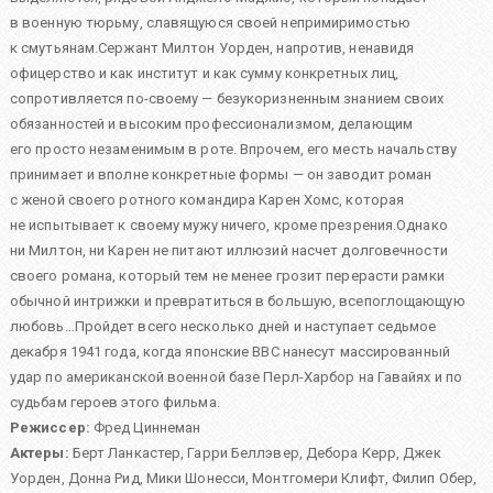
в военную тюрьму, славящуюся своей непримиримостью
к смутьянам.Сержант Милтон Уорден, напротив, ненавидя
офицерство и как институт и как сумму конкретных лиц,
сопротивляется по-своему — безукоризненным знанием своих
обязанностей и высоким профессионализмом, делающим
его просто незаменимым в роте. Впрочем, его месть начальству
принимает и вполне конкретные формы — он заводит роман
с женой своего ротного командира Карен Хомс, которая
не испытывает к своему мужу ничего, кроме презрения.Однако
ни Милтон, ни Карен не питают иллюзий насчет долговечности
своего романа, который тем не менее грозит перерасти рамки
обычной интрижки и превратиться в большую, всепоглощающую
любовь…Пройдет всего несколько дней и наступает седьмое
декабря 1941 года, когда японские ВВС нанесут массированный
удар по американской военной базе Перл-Харбор на Гавайях и по
судьбам героев этого фильма.
Режиссер:
Фред Циннеман
Актеры:
Берт Ланкастер
,
Гарри Беллэвер
,
Дебора Керр
,
Джек
Уорден
,
Донна Рид
,
Мики Шонесси
,
Монтгомери Клифт
,
Филип Обер
,