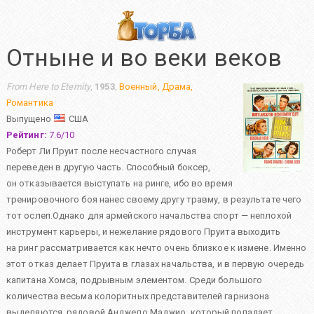
Отныне и во веки веков
From Here to Eternity
,
1953
,
Военный
,
Драма
,
Романтика
Выпущено
США
Рейтинг:
7.6
/
10
Роберт Ли Пруит после несчастного случая
переведен в другую часть. Способный боксер,
он отказывается выступать на ринге, ибо во время
тренировочного боя нанес своему другу травму, в результате чего
тот ослеп.Однако для армейского начальства спорт — неплохой
инструмент карьеры, и нежелание рядового Пруита выходить
на ринг рассматривается как нечто очень близкое к измене. Именно
этот отказ делает Пруита в глазах начальства, и в первую очередь
капитана Хомса, подрывным элементом. Среди большого
количества весьма колоритных представителей гарнизона
выделяются, рядовой Анджело Маджио, который попадает