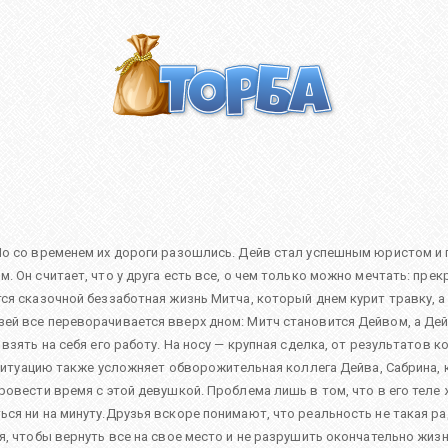
 Но со временем их дороги разошлись. Дейв стал успешным юристом 
. Он считает, что у друга есть все, о чем только можно мечтать: пре
ся сказочной беззаботная жизнь Митча, который днем курит травку, а
ей все переворачивается вверх дном: Митч становится Дейвом, а Де
взять на себя его работу. На носу — крупная сделка, от результатов 
. Ситуацию также усложняет обворожительная коллега Дейва, Сабрина, 
ровести время с этой девушкой. Проблема лишь в том, что в его теле 
ся ни на минуту.Друзья вскоре понимают, что реальность не такая ра
, чтобы вернуть все на свое место и не разрушить окончательно жизни