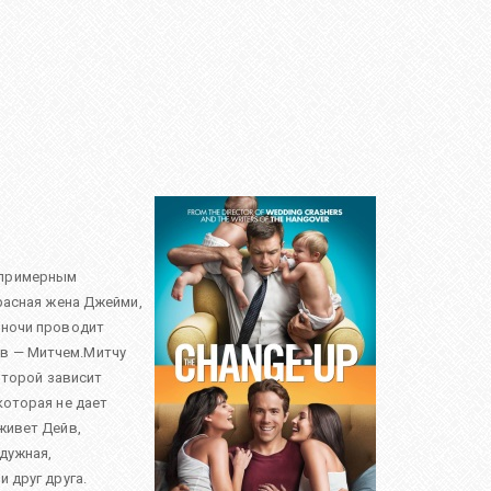
и примерным
красная жена Джейми,
 ночи проводит
йв — Митчем.Митчу
которой зависит
которая не дает
живет Дейв,
дужная,
 друг друга.