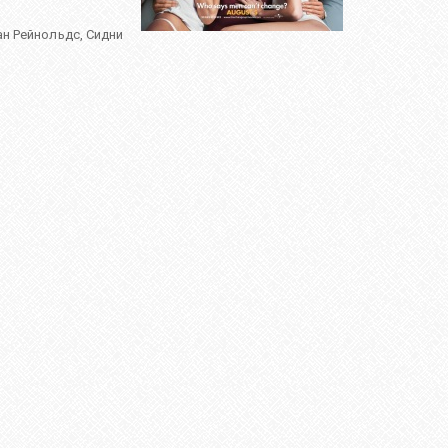
ан Рейнольдс
,
Сидни