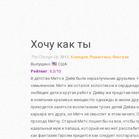
Хочу как ты
The Change-Up
,
2011
,
Комедия
,
Романтика
,
Фэнтази
Выпущено
США
Рейтинг:
6.3
/
10
В детстве Митч и Дейв были неразлучными друзьями.
семьянином. Митч же остался холостяком и сердцеедом
любящие дети и крутая работа. Дейву же представляет
в компании красивых женщин.Но однажды в жизни друз
приходится заняться воспитанием троих детей Дейва и 
карьера его друга, но Митч не смыслит в этом ничего
прохода Митчу. Старый Митч пошел бы на все, чтобы п
идеальный муж и папаша, который не может расслабить
как фантазии.Героям придется как следует постараться