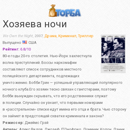
Хозяева ночи
We Own the Night
,
2007
,
Драма
,
Криминал
,
Триллер
Выпущено
США
Рейтинг:
6.8
/
10
80-е годы 20-го столетия. Нью-Йорк захлестнула
волна преступлений. Боссы наркомафии
составляют список сотрудников местного
полицейского департамента, подлежащих
уничтожению. Бобби Грин — успешный управляющий популярного
ночного клуба.Его хозяин тесно связан с гангстерами, поэтому
Бобби вынужден скрывать, что его родственники служат
в полиции. Случайно он узнает, что первыми номерами
в «расстрельном» списке идут имена его отца и брата. Чью сторону
он займет в предстоящей схватке криминала и закона?
Режиссер:
Джеймс Грэй
Актеры:
Алекс Видов
,
Джозеф Д’Онофрио
,
Доминик Колон
,
Дэнни