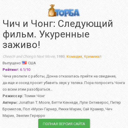
Чич и Чонг: Следующий
фильм. Укуренные
заживо!
Cheech and Chong's Next Movie
,
1980
,
Комедия
,
Криминал
Выпущено
США
Рейтинг:
6.1
/
10
Чича уволили с работы, Донна отказалась прийти на свидание,
да еще и сосед просит убавить звук у телека. Пора попросить Чонга
со всем этим разобраться…
Режиссер:
Томми Чонг
Актеры:
Jonathan T. Moore
,
Бетти Кеннеди
,
Лупе Онтиверос
,
Питер
Бромилов
,
Пол «Муси» Гарнер
,
Рикки Марин
,
Сай Крамер
,
Чич
Марин
,
Эвелин Герерро
ПОЛНАЯ ВЕРСИЯ САЙТА