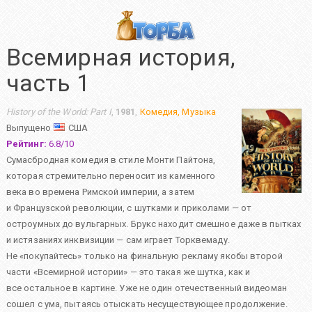
Всемирная история,
часть 1
History of the World: Part I
,
1981
,
Комедия
,
Музыка
Выпущено
США
Рейтинг:
6.8
/
10
Сумасбродная комедия в стиле Монти Пайтона,
которая стремительно переносит из каменного
века во времена Римской империи, а затем
и Французской революции, с шутками и приколами — от
остроумных до вульгарных. Брукс находит смешное даже в пытках
и истязаниях инквизиции — сам играет Торквемаду.
Не «покупайтесь» только на финальную рекламу якобы второй
части «Всемирной истории» — это такая же шутка, как и
все остальное в картине. Уже не один отечественный видеоман
сошел с ума, пытаясь отыскать несуществующее продолжение.