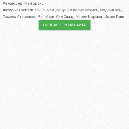
Режиссер:
Мэл Брукс
Актеры:
Грегори Хайнс
,
Дом ДеЛуис
,
Клорис Личмен
,
Мэдлин Кан
,
Памела Стивенсон
,
Рон Кэри
,
Сид Сизар
,
Харви Кормен
,
Шекки Грин
ПОЛНАЯ ВЕРСИЯ САЙТА