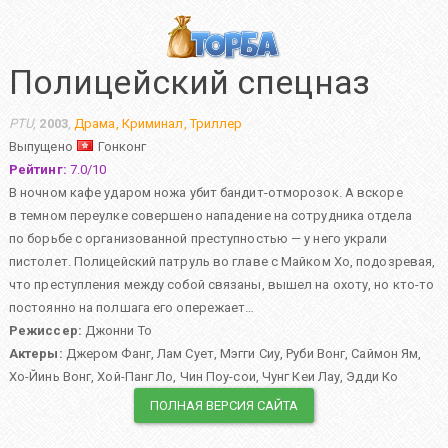
Полицейский спецназ
PTU
,
2003
,
Драма
,
Криминал
,
Триллер
Выпущено
Гонконг
Рейтинг:
7.0
/
10
В ночном кафе ударом ножа убит бандит-отморозок. А вскоре
в темном переулке совершено нападение на сотрудника отдела
по борьбе с организованной преступностью — у него украли
пистолет. Полицейский патруль во главе с Майком Хо, подозревая,
что преступления между собой связаны, вышел на охоту, но кто-то
постоянно на полшага его опережает…
Режиссер:
Джонни То
Актеры:
Джером Фанг
,
Лам Сует
,
Мэгги Сиу
,
Руби Вонг
,
Саймон Ям
,
Хо-Йинь Вонг
,
Хой-Панг Ло
,
Чин Поу-сои
,
Чунг Кеи Лау
,
Эдди Ко
ПОЛНАЯ ВЕРСИЯ САЙТА