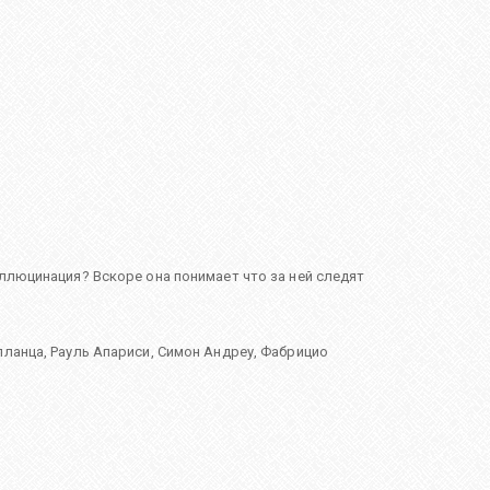
ллюцинация? Вскоре она понимает что за ней следят
лланца
,
Рауль Апариси
,
Симон Андреу
,
Фабрицио