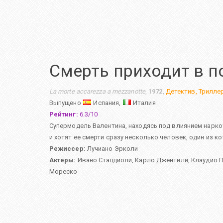
Смерть приходит в п
La morte accarezza a mezzanotte
,
1972
,
Детектив
,
Трилле
Выпущено
Испания,
Италия
Рейтинг:
6.3
/
10
Супермодель Валентина, находясь под влиянием наркот
и хотят ее смерти сразу несколько человек, один из 
Режиссер:
Лучиано Эрколи
Актеры:
Ивано Стацциоли
,
Карло Джентили
,
Клаудио 
Мореско