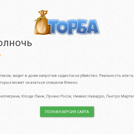
олночь
р
иков, видит в доме напротив садистское убийство. Реальность или га
которых может оказаться слишком близко.
Пеллегрини
,
Клоди Ланж
,
Лучано Росси
,
Ниевес Наварро
,
Пьетро Марте
ПОЛНАЯ ВЕРСИЯ САЙТА