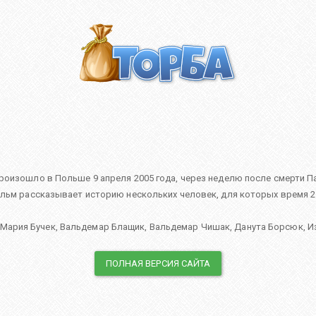
оизошло в Польше 9 апреля 2005 года, через неделю после смерти Пап
ильм рассказывает историю нескольких человек, для которых время 21
 Мария Бучек
,
Вальдемар Блащик
,
Вальдемар Чишак
,
Данута Борсюк
,
И
ПОЛНАЯ ВЕРСИЯ САЙТА