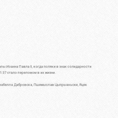
ы Иоанна Павла II, когда поляки в знак солидарности
:37 стало переломом в их жизни.
забелла Дабровска
,
Пшемыслав Цыпрыаньски
,
Яцек