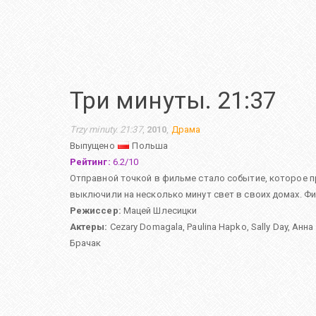
Три минуты. 21:37
Trzy minuty. 21:37
,
2010
,
Драма
Выпущено
Польша
Рейтинг:
6.2
/
10
Отправной точкой в фильме стало событие, которое пр
выключили на несколько минут свет в своих домах. Ф
Режиссер:
Мацей Шлесицки
Актеры:
Cezary Domagala
,
Paulina Hapko
,
Sally Day
,
Анна
Брачак