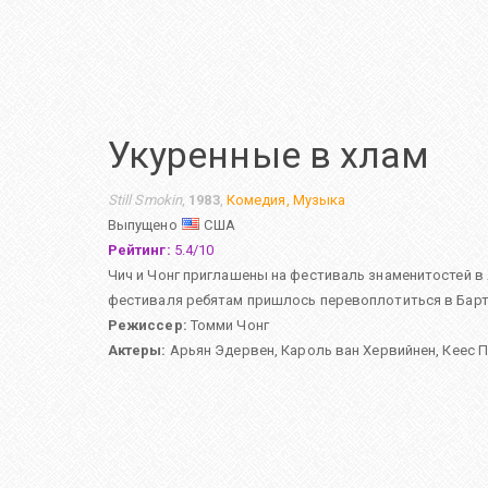
Укуренные в хлам
Still Smokin
,
1983
,
Комедия
,
Музыка
Выпущено
США
Рейтинг:
5.4
/
10
Чич и Чонг приглашены на фестиваль знаменитостей в 
фестиваля ребятам пришлось перевоплотиться в Барт
Режиссер:
Томми Чонг
Актеры:
Арьян Эдервен
,
Кароль ван Хервийнен
,
Кеес 