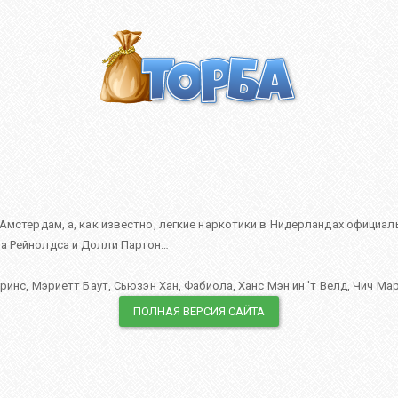
Амстердам, а, как известно, легкие наркотики в Нидерландах официа
а Рейнолдса и Долли Партон…
Принс
,
Мэриетт Баут
,
Сьюзэн Хан
,
Фабиола
,
Ханс Мэн ин 'т Велд
,
Чич Ма
ПОЛНАЯ ВЕРСИЯ САЙТА