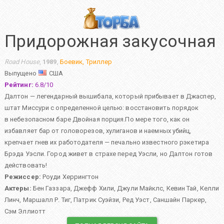
Придорожная закусочная
Road House
,
1989
,
Боевик
,
Триллер
Выпущено
США
Рейтинг:
6.8
/
10
Далтон — легендарный вышибала, который прибывает в Джаспер,
штат Миссури с определенной целью: восстановить порядок
в небезопасном баре Двойная порция.По мере того, как он
избавляет бар от головорезов, хулиганов и наемных убийц,
крепчает гнев их работодателя — печально известного рэкетира
Брэда Уэсли. Город живет в страхе перед Уэсли, но Далтон готов
действовать!
Режиссер:
Роуди Херрингтон
Актеры:
Бен Газзара
,
Джефф Хили
,
Джули Майклс
,
Кевин Тай
,
Келли
Линч
,
Маршалл Р. Тиг
,
Патрик Суэйзи
,
Ред Уэст
,
Саншайн Паркер
,
Сэм Эллиотт