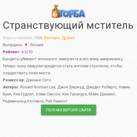
Странствующий мститель
Koya no toseinin
,
1968
,
Вестерн
,
Драма
Выпущено
Япония
Рейтинг:
6.3
/
10
Бандиты убивают японского эмигранта и его жену-американку.
Теперь сыну самурая придётся стать метким стрелком, чтобы
осуществить план мести
Режиссер:
Дзюнья Сато
Актеры:
Ronald Norman Lea
,
Джон Шервуд
,
Джудит Робертс
,
Кевин
Куни
,
Кен Гудлет
,
Клив Саксон
,
Кэн Такакура
,
Майк Даннинг
,
Реджинальд Коллинз
,
Рэй Ламонт
ПОЛНАЯ ВЕРСИЯ САЙТА