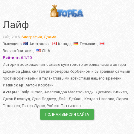
Лайф
Life
,
2015
,
Биография
,
Драма
Выпущено
Австралия,
Канада,
Германия,
Великобритания,
США
Рейтинг:
6.1
/
10
История восхождения к славе культового американского актера
Джеймса Дина, снятая визионером Корбейном и сыгранная самыми
противоречивыми и талантливыми артистами нашего времени.
Режиссер:
Антон Корбейн
Актеры:
Emily Hurson
,
Алессандра Мастронарди
,
Джейсон Бликер
,
Джон Блэквуд
,
Дрю Леджер
,
Дэйн ДеХаан
,
Кендал Нагорка
,
Лорен
Галлахер
,
Питер Лукас
,
Роберт Паттинсон
ПОЛНАЯ ВЕРСИЯ САЙТА