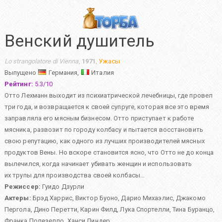
Венский душитель
Lo strangolatore di Vienna
,
1971
,
Ужасы
Выпущено
Германия,
Италия
Рейтинг:
5.3
/
10
Отто Лехманн выходит из психиатрической лечебницы, где провел
три года, и возвращается к своей супруге, которая все это время
заправляла его мясным бизнесом. Отто приступает к работе
мясника, развозит по городу колбасу и пытается восстановить
свою репутацию, как одного из лучших производителей мясных
продуктов Вены. Но вскоре становится ясно, что Отто не до конца
вылечился, когда начинает убивать женщин и использовать
их трупы для производства своей колбасы…
Режиссер:
Гуидо Дзурли
Актеры:
Брэд Харрис
,
Виктор Буоно
,
Дарио Михаэлис
,
Джакомо
Пергола
,
Дино Перетти
,
Карин Филд
,
Лука Спортелли
,
Тина Буранцо
,
Франка Полезелло
,
Ханси Линдер