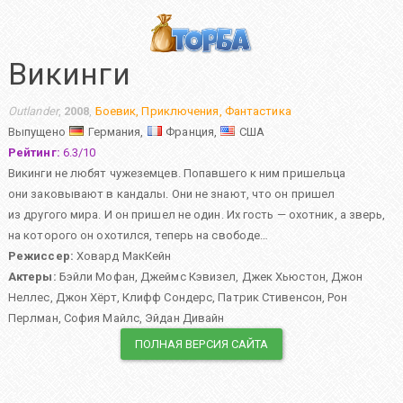
Викинги
Outlander
,
2008
,
Боевик
,
Приключения
,
Фантастика
Выпущено
Германия,
Франция,
США
Рейтинг:
6.3
/
10
Викинги не любят чужеземцев. Попавшего к ним пришельца
они заковывают в кандалы. Они не знают, что он пришел
из другого мира. И он пришел не один. Их гость — охотник, а зверь,
на которого он охотился, теперь на свободе…
Режиссер:
Ховард МакКейн
Актеры:
Бэйли Мофан
,
Джеймс Кэвизел
,
Джек Хьюстон
,
Джон
Неллес
,
Джон Хёрт
,
Клифф Сондерс
,
Патрик Стивенсон
,
Рон
Перлман
,
София Майлс
,
Эйдан Дивайн
ПОЛНАЯ ВЕРСИЯ САЙТА