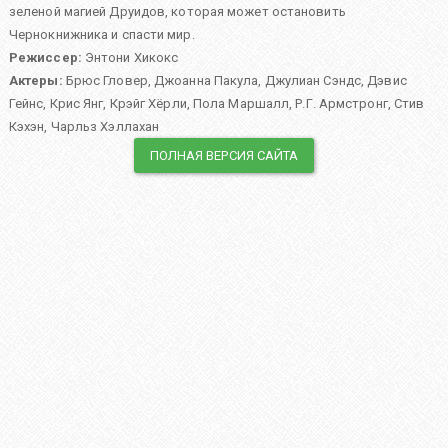
зеленой магией Друидов, которая может остановить
Чернокнижника и спасти мир.
Режиссер:
Энтони Хикокс
Актеры:
Брюс Гловер
,
Джоанна Пакула
,
Джулиан Сэндс
,
Дэвис
Гейнс
,
Крис Янг
,
Крэйг Хёрли
,
Пола Маршалл
,
Р.Г. Армстронг
,
Стив
Кэхэн
,
Чарльз Хэллахан
ПОЛНАЯ ВЕРСИЯ САЙТА