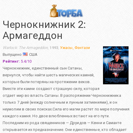
Чернокнижник 2:
Армагеддон
Warlock: The Armageddon
,
1993
,
Ужасы
,
Фэнтази
Выпущено
США
Рейтинг:
5.4
/
10
Чернокнижник, единственный сын Сатаны,
вернулся, чтобы найти шесть магических камней,
которые были потеряны на протяжении веков.
Вместе эти камни создают страшную силу, которая
отдает мир во власть Сатаны. В распоряжении Чернокнижника
только 7 дней (между солнечным и лунным затмениями), и он
неумолим в своих поисках.Сила его магии растет по мере получения
каждого камня. Но двое влюбленных встают на его пути.
Последним из рода священников — Друидов — Кенни и Саманте
открывается их предназначение. Они единственные, кто обладает