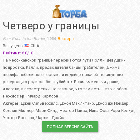
Четверо у границы
Four Guns to the Border
,
1954
,
Вестерн
Выпущено
США
Рейтинг:
6.0
/
10
На мексиканской границе пересекаются пути Лолли, девушки-
подростка, Калли, предводителя банды грабителей, Джима,
шерифа небольшого городка и индейцев-апачей, покинувших
резервацию ради разбоя и убийств. В фильме есть и драки,
и погони, и перестрелки, но главное, что там есть — это любовь.
Режиссер:
Ричард Карлсон
Актеры:
Джей Сильверхилс
,
Джон МакИнтайр
,
Джордж Нэйдер
,
Коллин Миллер
,
Мэри Филд
,
Нестор Пайва
,
Нина Фош
,
Рори Кэлхун
,
Уолтер Бреннан
,
Чарльз Дрэйк
ПОЛНАЯ ВЕРСИЯ САЙТА