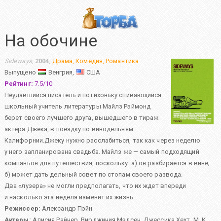
На обочине
Sideways
,
2004
,
Драма
,
Комедия
,
Романтика
Выпущено
Венгрия,
США
Рейтинг:
7.5
/
10
Неудавшийся писатель и потихоньку спивающийся
школьный учитель литературы Майлз Рэймонд
берет своего лучшего друга, вышедшего в тираж
актера Джека, в поездку по винодельням
Калифорнии.Джеку нужно расслабиться, так как через неделю
у него запланирована свадьба. Майлз же — самый подходящий
компаньон для путешествия, поскольку: а) он разбирается в вине;
б) может дать дельный совет по стопам своего развода.
Два «лузера» не могли предполагать, что их ждет впереди
и насколько эта неделя изменит их жизнь…
Режиссер:
Александр Пэйн
Актеры:
Алисия Райнер
,
Вирджиния Мэдсен
,
Джессика Хехт
,
М. К.