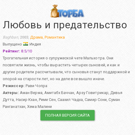
Любовь и предательство
Baghban
,
2003
,
Драма
,
Романтика
Выпущено
Индия
Рейтинг:
8.5
/
10
Трогательная история о супружеской чете Мальхотра. Они
посвятили жизнь, чтобы вырастить четырех сыновей, и как и
другие родители рассчитывали, что сыновья станут поддержкой и
опорой на старости лет, но на деле все вышло иначе.
Режиссер:
Рави Чопра
Актеры:
Аман Верма
,
Амитабх Баччан
,
Арзу Говитрикар
,
Дивья
Дутта
,
Насир Кхан
,
Рими Сен
,
Саахил Чадха
,
Самир Сони
,
Суман
Ранганатхан
,
Хема Малини
ПОЛНАЯ ВЕРСИЯ САЙТА