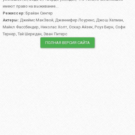
имеют право на выживание...
Режиссер:
Брайан Сингер
Актеры:
Джеймс МакЭвой
,
Дженнифер Лоуренс
,
Джош Хелман
,
Майкл Фассбендер
,
Николас Холт
,
Оскар Айзек
,
Роуз Бирн
,
Софи
Тернер
,
Тай Шеридан
,
Эван Питерс
ПОЛНАЯ ВЕРСИЯ САЙТА