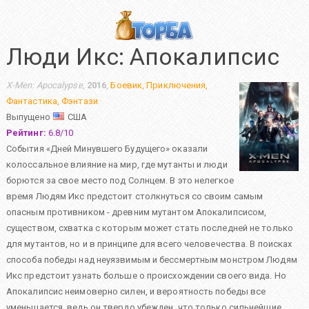
Люди Икс: Апокалипсис
X-Men: Apocalypse
,
2016
,
Боевик
,
Приключения
,
Фантастика
,
Фэнтази
Выпущено
США
Рейтинг:
6.8
/
10
События «Дней Минувшего Будущего» оказали
колоссальное влияние на мир, где мутанты и люди
борются за свое место под Солнцем. В это нелегкое
время Людям Икс предстоит столкнуться со своим самым
опасным противником - древним мутантом Апокалипсисом,
существом, схватка с которым может стать последней не только
для мутантов, но и в принципе для всего человечества. В поисках
способа победы над неуязвимым и бессмертным монстром Людям
Икс предстоит узнать больше о происхождении своего вида. Но
Апокалипсис неимоверно силен, и вероятность победы все
уменьшается, ведь он твердо убежден, что только сильнейшие