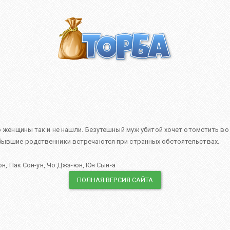
о женщины так и не нашли. Безутешный муж убитой хочет отомстить во 
 бывшие родственники встречаются при странных обстоятельствах.
юн
,
Пак Сон-ун
,
Чо Джэ-юн
,
Юн Сын-а
ПОЛНАЯ ВЕРСИЯ САЙТА