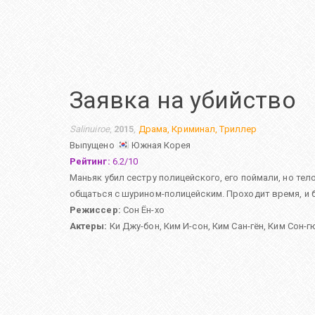
Заявка на убийство
Salinuiroe
,
2015
,
Драма
,
Криминал
,
Триллер
Выпущено
Южная Корея
Рейтинг:
6.2
/
10
Маньяк убил сестру полицейского, его поймали, но тел
общаться с шурином-полицейским. Проходит время, и
Режиссер:
Сон Ён-хо
Актеры:
Ки Джу-бон
,
Ким И-сон
,
Ким Сан-гён
,
Ким Сон-г